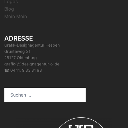
Logos
Blog
Moin Moin
ADRESSE
Grafik-Designagentur Hespen
Grünteweg 31
26127 Oldenburg
grafik(@)designagentur-ol.de
☎ 0441. 9 33 81 98
Suchen
nach: