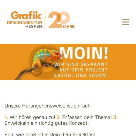
Zum
Inhalt
springen
Menü
umsch
Unsere Herangehensweise ist einfach:
1.
Wir hören genau zu!
2
.
Erfassen dein Thema!
3.
Entwickeln ein richtig gutes Konzept!
Egal wie groß oder klein dein Projekt ist.