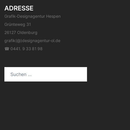
ADRESSE
Grafik-Designagentur Hespen
Grünteweg 31
26127 Oldenburg
grafik(@)designagentur-ol.de
☎ 0441. 9 33 81 98
Suchen
nach: