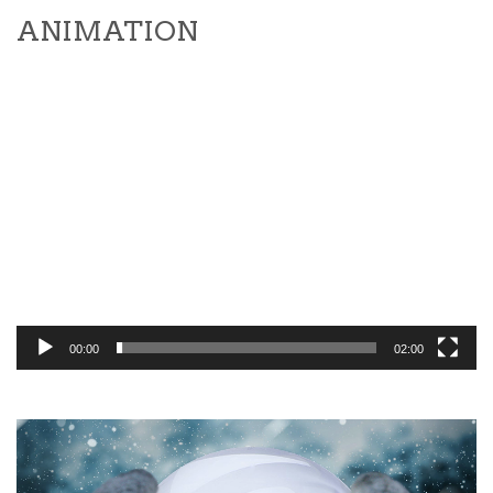
ANIMATION
Video-
Player
00:00
02:00
Video-
Player