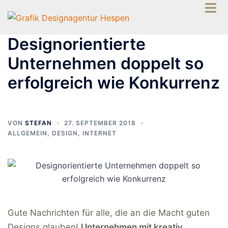
Menü
Zum
umsch
Inhalt
springen
Designorientierte
Unternehmen doppelt so
erfolgreich wie Konkurrenz
VON
STEFAN
27. SEPTEMBER 2018
ALLGEMEIN
,
DESIGN
,
INTERNET
Gute Nachrichten für alle, die an die Macht guten
Designs glauben!
Unternehmen mit kreativ