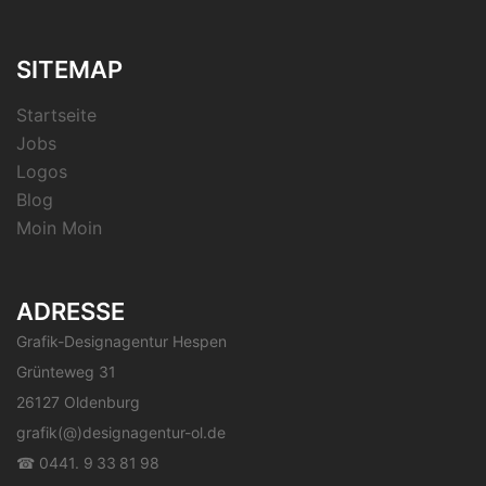
SITEMAP
Startseite
Jobs
Logos
Blog
Moin Moin
ADRESSE
Grafik-Designagentur Hespen
Grünteweg 31
26127 Oldenburg
grafik(@)designagentur-ol.de
☎ 0441. 9 33 81 98